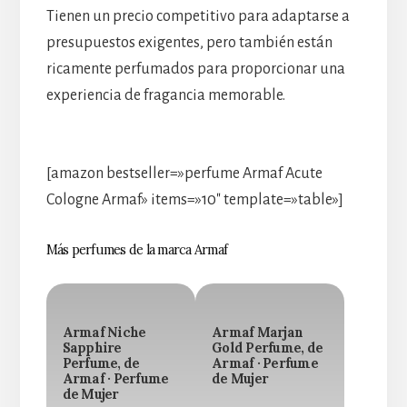
Tienen un precio competitivo para adaptarse a
presupuestos exigentes, pero también están
ricamente perfumados para proporcionar una
experiencia de fragancia memorable.
[amazon bestseller=»perfume Armaf Acute
Cologne Armaf» items=»10″ template=»table»]
Más perfumes de la marca Armaf
Armaf Niche
Armaf Marjan
Sapphire
Gold Perfume, de
Perfume, de
Armaf · Perfume
Armaf · Perfume
de Mujer
de Mujer