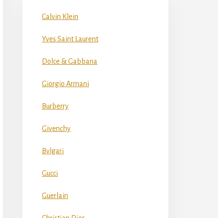
Calvin Klein
Yves Saint Laurent
Dolce & Gabbana
Giorgio Armani
Burberry
Givenchy
Bvlgari
Gucci
Guerlain