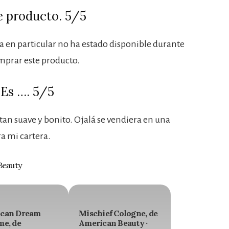
 producto. 5/5
a en particular no ha estado disponible durante
mprar este producto.
Es …. 5/5
an suave y bonito. Ojalá se vendiera en una
a mi cartera.
Beauty
can Dream
Mischief Cologne, de
me, de
American Beauty ·