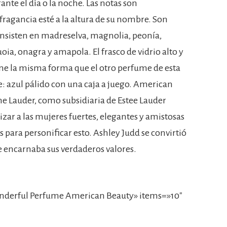
ante el día o la noche. Las notas son
ragancia esté a la altura de su nombre. Son
consisten en madreselva, magnolia, peonía,
ia, onagra y amapola. El frasco de vidrio alto y
ene la misma forma que el otro perfume de esta
e: azul pálido con una caja a juego. American
e Lauder, como subsidiaria de Estee Lauder
zar a las mujeres fuertes, elegantes y amistosas
s para personificar esto. Ashley Judd se convirtió
ue encarnaba sus verdaderos valores.
derful Perfume American Beauty» items=»10″