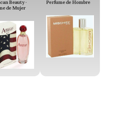
can Beauty ·
Perfume de Hombre
me de Mujer