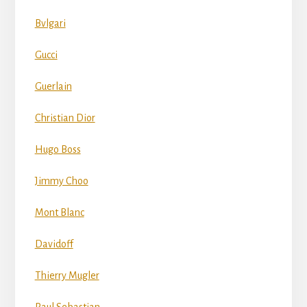
Bvlgari
Gucci
Guerlain
Christian Dior
Hugo Boss
Jimmy Choo
Mont Blanc
Davidoff
Thierry Mugler
Paul Sebastian