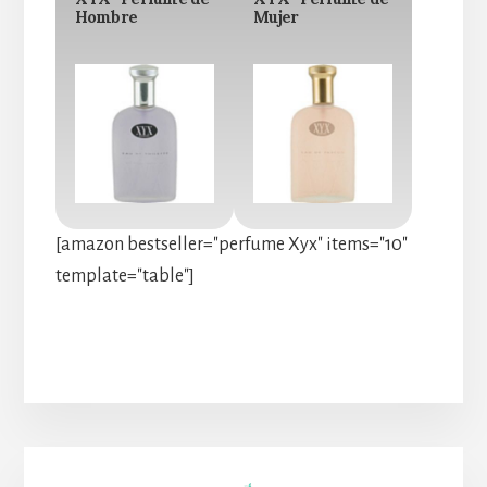
Hombre
Mujer
[amazon bestseller="perfume Xyx" items="10"
template="table"]
Barra