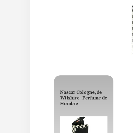
Nascar Cologne, de
Wilshire · Perfume de
Hombre