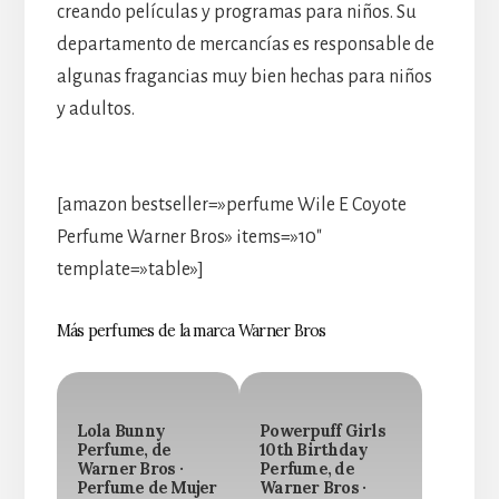
creando películas y programas para niños. Su
departamento de mercancías es responsable de
algunas fragancias muy bien hechas para niños
y adultos.
[amazon bestseller=»perfume Wile E Coyote
Perfume Warner Bros» items=»10″
template=»table»]
Más perfumes de la marca Warner Bros
Lola Bunny
Powerpuff Girls
Perfume, de
10th Birthday
Warner Bros ·
Perfume, de
Perfume de Mujer
Warner Bros ·