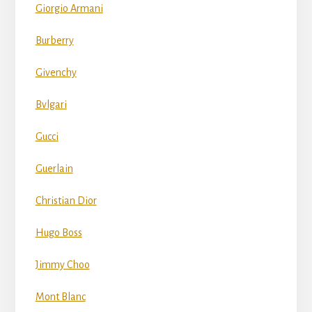
Giorgio Armani
Burberry
Givenchy
Bvlgari
Gucci
Guerlain
Christian Dior
Hugo Boss
Jimmy Choo
Mont Blanc