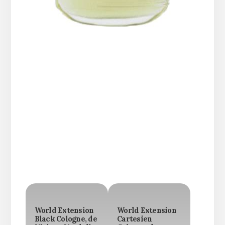
World Extension
World Extension
Black Cologne, de
Cartesien