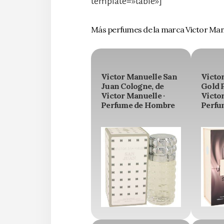
template=»table»]
Más perfumes de la marca Victor Man
Victor Manuelle San
Victo
Juan Cologne, de
Gold 
Victor Manuelle ·
Victor
Perfume de Hombre
Perfu