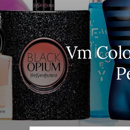
Vm Colo
P