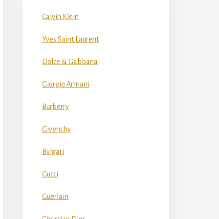
Calvin Klein
Yves Saint Laurent
Dolce & Gabbana
Giorgio Armani
Burberry
Givenchy
Bvlgari
Gucci
Guerlain