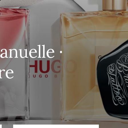
nuelle ·
re