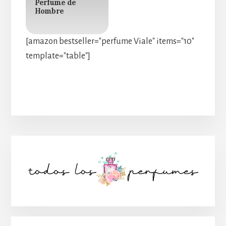
Perfume de
Hombre
[amazon bestseller="perfume Viale" items="10"
template="table"]
Barra
lateral
principal