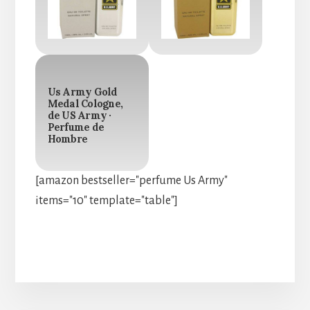
Us Army Gold
Medal Cologne,
de US Army ·
Perfume de
Hombre
[amazon bestseller="perfume Us Army"
items="10" template="table"]