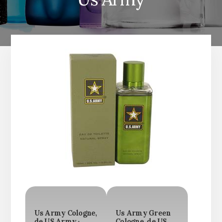
Us Army Cologne,
Us Army Green
de US Army ·
Cologne, de US