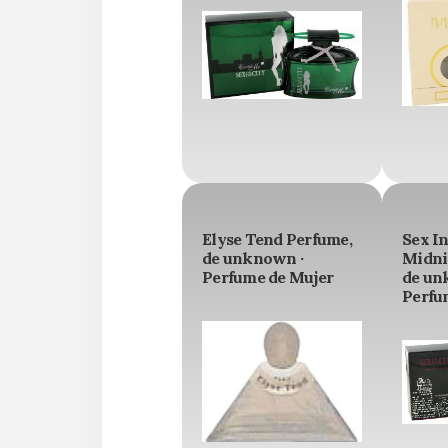
Elyse Tend Perfume,
Sex In
de unknown ·
Midni
Perfume de Mujer
de un
Perfu