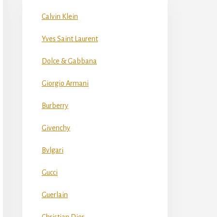
Calvin Klein
Yves Saint Laurent
Dolce & Gabbana
Giorgio Armani
Burberry
Givenchy
Bvlgari
Gucci
Guerlain