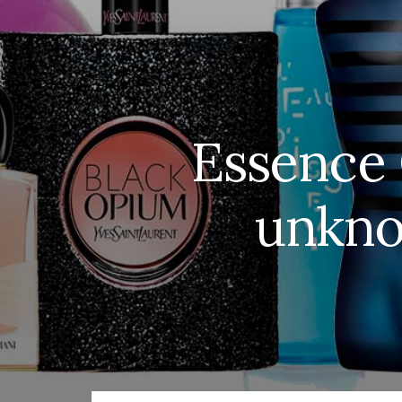
Essence 
unkno