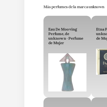
Más perfumes de la marca unknown
Eau De Mooving
Etna 
Perfume, de
unkno
unknown · Perfume
de Mu
de Mujer