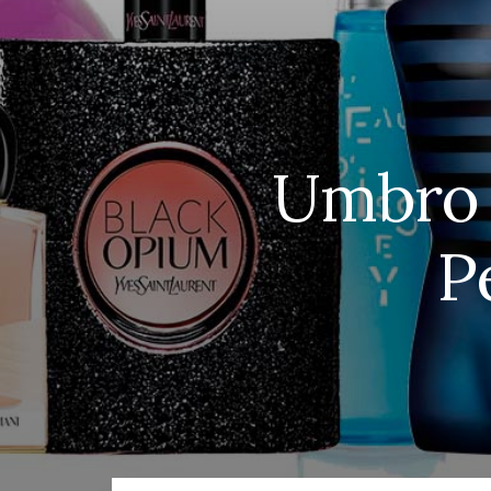
Umbro 
P