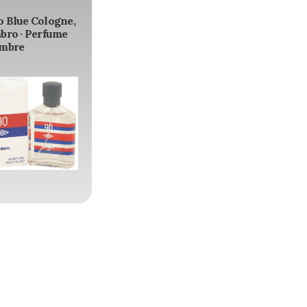
 Blue Cologne,
bro · Perfume
mbre