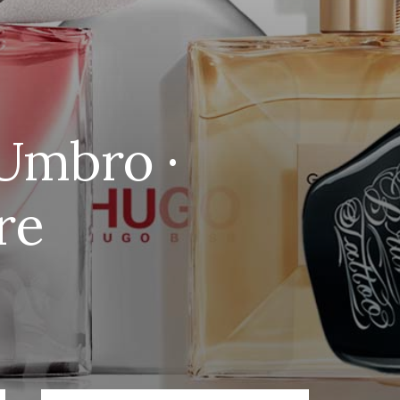
Umbro ·
re