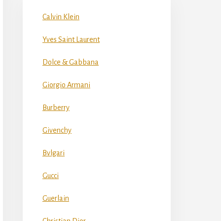
Calvin Klein
Yves Saint Laurent
Dolce & Gabbana
Giorgio Armani
Burberry
Givenchy
Bvlgari
Gucci
Guerlain