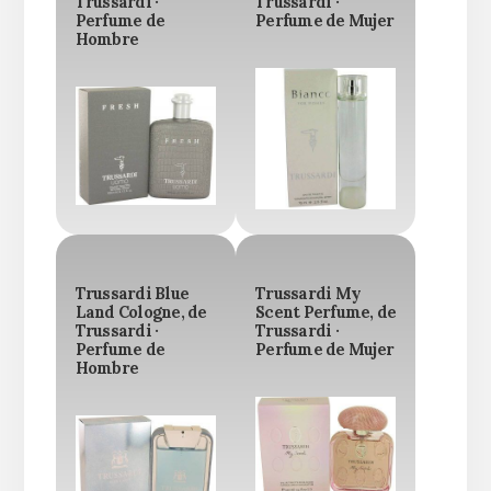
Trussardi ·
Trussardi ·
Perfume de
Perfume de Mujer
Hombre
Trussardi Blue
Trussardi My
Land Cologne, de
Scent Perfume, de
Trussardi ·
Trussardi ·
Perfume de
Perfume de Mujer
Hombre