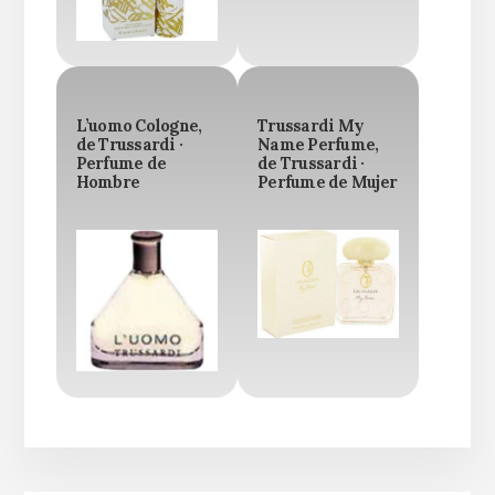
L’uomo Cologne,
Trussardi My
de Trussardi ·
Name Perfume,
Perfume de
de Trussardi ·
Hombre
Perfume de Mujer