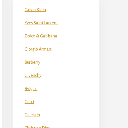
Calvin Klein
Yves Saint Laurent
Dolce & Gabbana
Giorgio Armani
Burberry
Givenchy
Bvlgari
Gucci
Guerlain