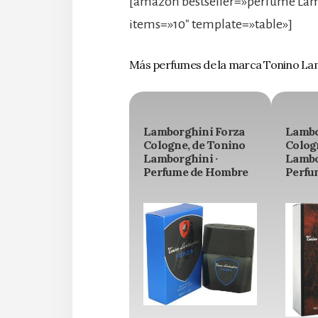
[amazon bestseller=»perfume La
items=»10″ template=»table»]
Más perfumes de la marca Tonino La
Lamborghini Forza
Lambo
Cologne, de Tonino
Colog
Lamborghini ·
Lambo
Perfume de Hombre
Perfu