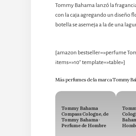
Tommy Bahama lanzó la fragancia 
con la caja agregando un diseño flor
botella se asemeja a la de una lagu
[amazon bestseller=»perfume To
items=»10″ template=»table»]
Más perfumes de la marca Tommy B
Tommy Bahama
Tomm
Compass Cologne, de
Colog
Tommy Bahama ·
Baham
Perfume de Hombre
Homb