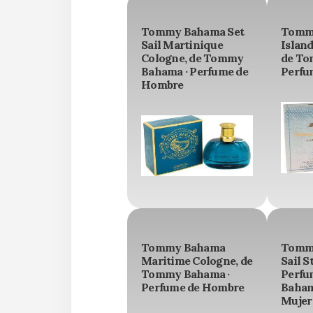
Tommy Bahama Set
Tomm
Sail Martinique
Island
Cologne, de Tommy
de To
Bahama · Perfume de
Perfu
Hombre
Tommy Bahama
Tommy
Maritime Cologne, de
Sail S
Tommy Bahama ·
Perfu
Perfume de Hombre
Baham
Mujer