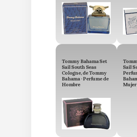
Tommy Bahama Set
Tommy
Sail South Seas
Sail S
Cologne, de Tommy
Perfu
Bahama · Perfume de
Baham
Hombre
Mujer