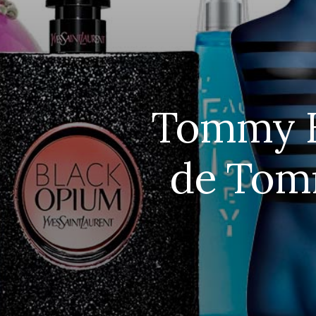
Tommy B
de Tom