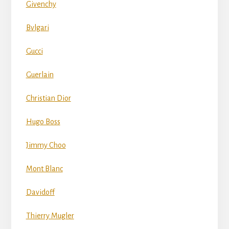
Givenchy
Bvlgari
Gucci
Guerlain
Christian Dior
Hugo Boss
Jimmy Choo
Mont Blanc
Davidoff
Thierry Mugler