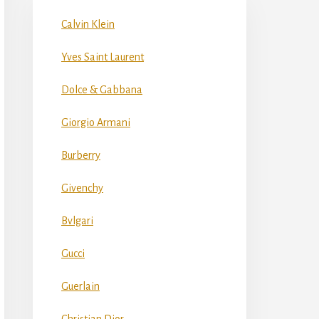
Calvin Klein
Yves Saint Laurent
Dolce & Gabbana
Giorgio Armani
Burberry
Givenchy
Bvlgari
Gucci
Guerlain