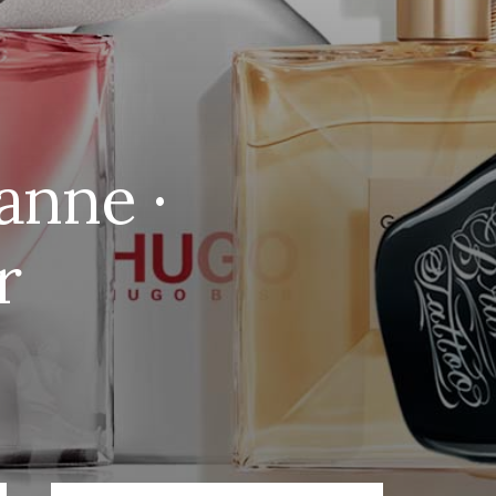
anne ·
r