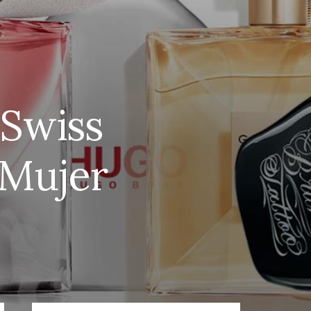
 Swiss
 Mujer