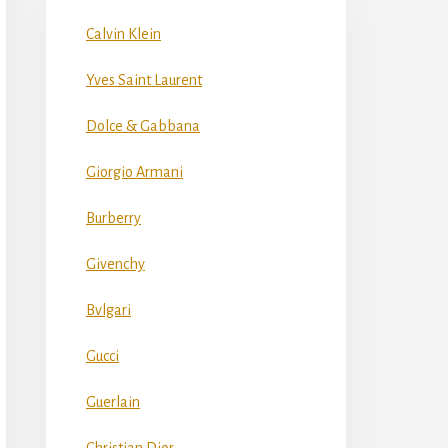
Calvin Klein
Yves Saint Laurent
Dolce & Gabbana
Giorgio Armani
Burberry
Givenchy
Bvlgari
Gucci
Guerlain