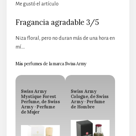
Me gustó el artículo
Fragancia agradable 3/5
Niza floral, pero no duran más de una hora en
mí….
Más perfumes de la marca Swiss Army
Swiss Army
Swiss Army
Mystique Forest
Cologne, de Swiss
Perfume, de Swiss
Army · Perfume
Army · Perfume
de Hombre
de Mujer