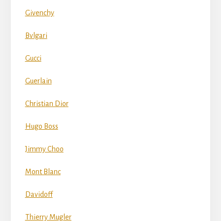
Givenchy
Bvlgari
Gucci
Guerlain
Christian Dior
Hugo Boss
Jimmy Choo
Mont Blanc
Davidoff
Thierry Mugler