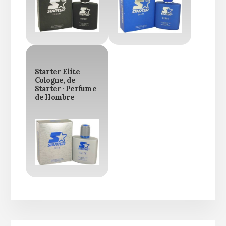
Starter Elite
Cologne, de
Starter · Perfume
de Hombre