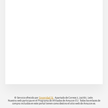
© Servicio ofrecido por
Sinceridad SL
. Apartado de Correos 3, 24080, León.
Nuestra web participa en el Programa de Afiliados de Amazon EU. Todos los enlaces de
compra incluidos en este portal tienen como destino el sitio web de Amazon.es.