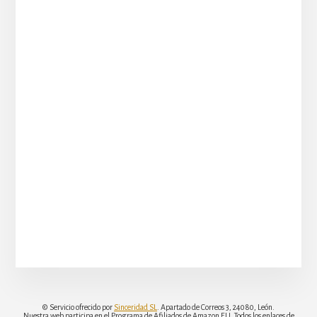
© Servicio ofrecido por
Sinceridad SL
. Apartado de Correos 3, 24080, León.
Nuestra web participa en el Programa de Afiliados de Amazon EU. Todos los enlaces de