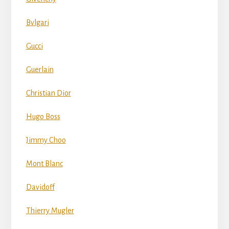
Bvlgari
Gucci
Guerlain
Christian Dior
Hugo Boss
Jimmy Choo
Mont Blanc
Davidoff
Thierry Mugler