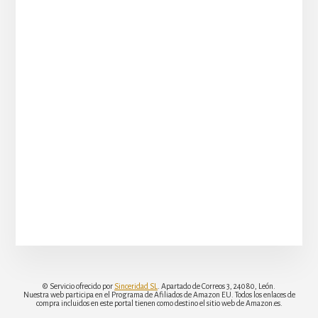
© Servicio ofrecido por
Sinceridad SL
. Apartado de Correos 3, 24080, León.
Nuestra web participa en el Programa de Afiliados de Amazon EU. Todos los enlaces de
compra incluidos en este portal tienen como destino el sitio web de Amazon.es.