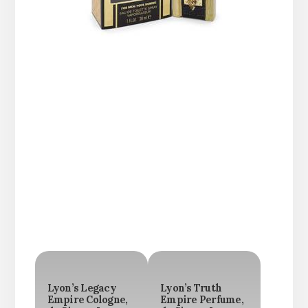
Lyon’s Legacy
Lyon’s Truth
Empire Cologne,
Empire Perfume,