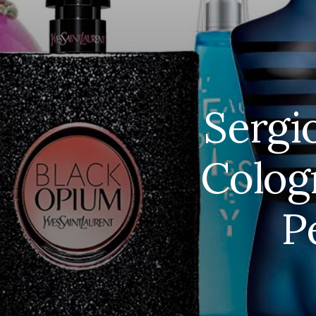
Sergi
Cologn
P