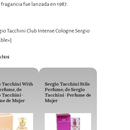
fragancia fue lanzada en 1987.
io Tacchini Club Intense Cologne Sergio
ble»]
chini
o Tacchini With
Sergio Tacchini Stile
erfume, de
Perfume, de Sergio
 Tacchini ·
Tacchini · Perfume de
me de Mujer
Mujer