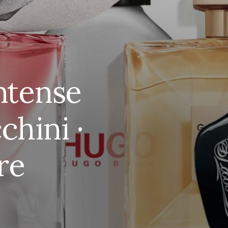
ntense
chini ·
re