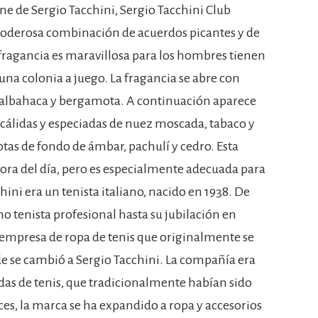
ne de Sergio Tacchini, Sergio Tacchini Club
 poderosa combinación de acuerdos picantes y de
fragancia es maravillosa para los hombres tienen
na colonia a juego. La fragancia se abre con
 albahaca y bergamota. A continuación aparece
s cálidas y especiadas de nuez moscada, tabaco y
notas de fondo de ámbar, pachulí y cedro. Esta
hora del día, pero es especialmente adecuada para
ini era un tenista italiano, nacido en 1938. De
o tenista profesional hasta su jubilación en
 empresa de ropa de tenis que originalmente se
e se cambió a Sergio Tacchini. La compañía era
endas de tenis, que tradicionalmente habían sido
es, la marca se ha expandido a ropa y accesorios