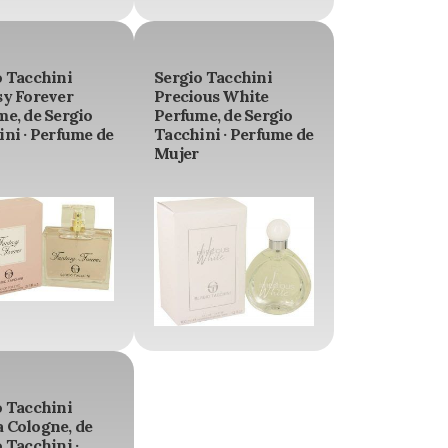
o Tacchini
Sergio Tacchini
sy Forever
Precious White
me, de Sergio
Perfume, de Sergio
ni · Perfume de
Tacchini · Perfume de
Mujer
o Tacchini
 Cologne, de
 Tacchini ·