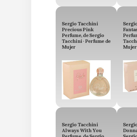
Sergio Tacchini
Sergi
Precious Pink
Fanta
Perfume, de Sergio
Perfu
Tacchini · Perfume de
Tacchi
Mujer
Mujer
Sergio Tacchini
Sergi
Always With You
Donna
Perfume, de Sergio
Sergio