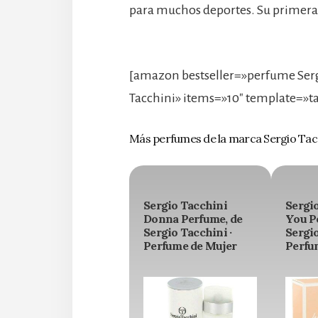
para muchos deportes. Su primera 
[amazon bestseller=»perfume Serg
Tacchini» items=»10″ template=»ta
Más perfumes de la marca Sergio Tac
Sergio Tacchini
Sergi
Donna Perfume, de
You P
Sergio Tacchini ·
Sergio
Perfume de Mujer
Perfu