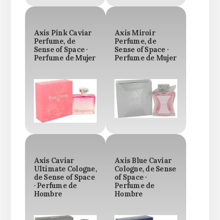
Axis Pink Caviar
Axis Miroir
Perfume, de
Perfume, de
Sense of Space ·
Sense of Space ·
Perfume de Mujer
Perfume de Mujer
Axis Caviar
Axis Blue Caviar
Ultimate Cologne,
Cologne, de Sense
de Sense of Space
of Space ·
· Perfume de
Perfume de
Hombre
Hombre