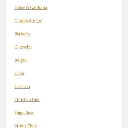
Dolce & Gabbana
Giorgio Armani
Burberry
Givenchy
Bvlgari
Gucci
Guerlain
Christian Dior
Hugo Boss
Jimmy Choo