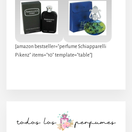
[amazon bestseller="perfume Schiapparelli
Pikenz" items="10" template="table"]
Barra
lateral