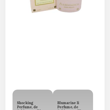
Shocking
Blumarine Ii
Perfume, de
Perfume, de