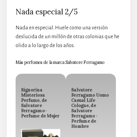
Nada especial 2/5
Nada en especial. Huele como una versión
deslucida de un millón de otras colonias que he
olido a lo largo de los años.
Más perfumes de la marca Salvatore Ferragamo
Signorina
Salvatore
Misteriosa
Ferragamo Uomo
Perfume, de
Casual Life
Salvatore
Cologne, de
Ferragamo ·
Salvatore
Perfume de Mujer
Ferragamo ·
Perfume de
Hombre