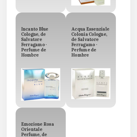
Incanto Blue
Acqua Essenziale
Cologne, de
Colonia Cologne,
Salvatore
de Salvatore
Ferragamo ·
Ferragamo ·
Perfume de
Perfume de
Hombre
Hombre
Emozione Rosa
Orientale
Perfume, de