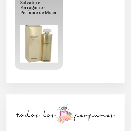
Salvatore
Ferragamo ·
Perfume de Mujer
Barra
lateral
principal