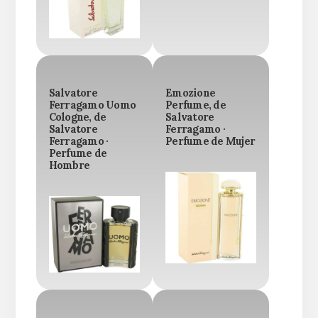
Salvatore
Emozione
Ferragamo Uomo
Perfume, de
Cologne, de
Salvatore
Salvatore
Ferragamo ·
Ferragamo ·
Perfume de Mujer
Perfume de
Hombre