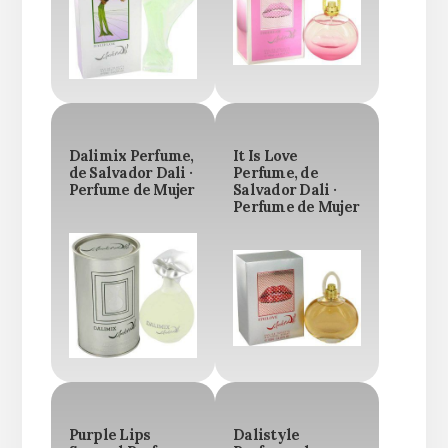
Dalimix Perfume,
It Is Love
de Salvador Dali ·
Perfume, de
Perfume de Mujer
Salvador Dali ·
Perfume de Mujer
Purple Lips
Dalistyle