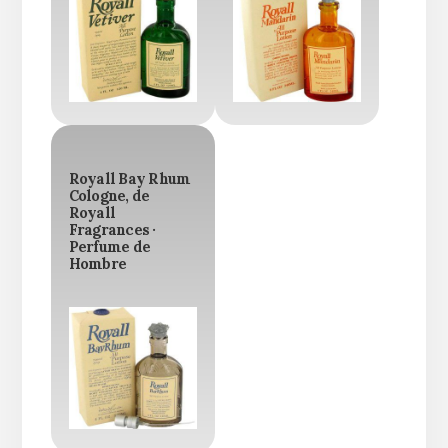
Royall Bay Rhum
Cologne, de
Royall
Fragrances ·
Perfume de
Hombre