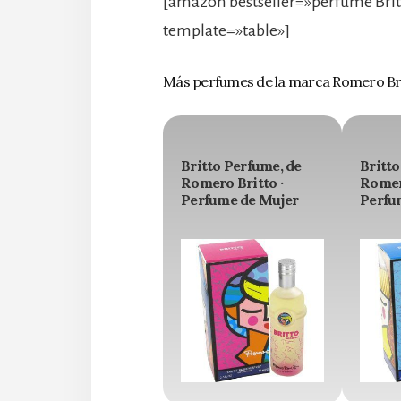
[amazon bestseller=»perfume Brit
template=»table»]
Más perfumes de la marca Romero Br
Britto Perfume, de
Britto
Romero Britto ·
Romero
Perfume de Mujer
Perfu