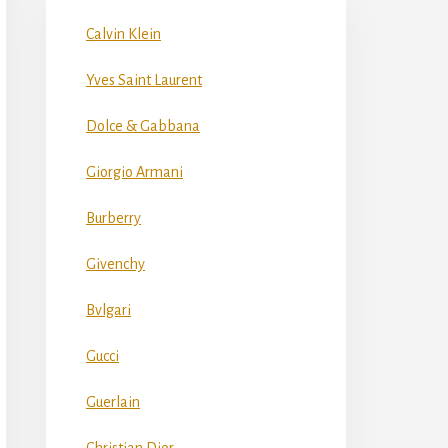
Calvin Klein
Yves Saint Laurent
Dolce & Gabbana
Giorgio Armani
Burberry
Givenchy
Bvlgari
Gucci
Guerlain