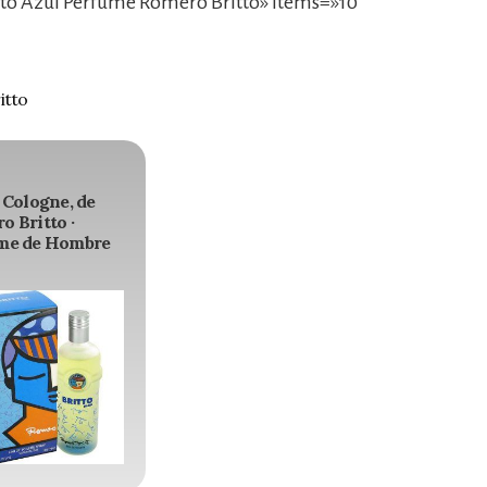
to Azul Perfume Romero Britto» items=»10″
itto
 Cologne, de
 Britto ·
me de Hombre