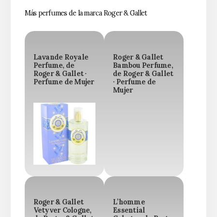
Más perfumes de la marca Roger & Gallet
Lavande Royale
Roger & Gallet
Perfume, de
Bambou Perfume,
Roger & Gallet ·
de Roger & Gallet
Perfume de Mujer
· Perfume de
Mujer
Roger & Gallet
L’homme
Vetyver Cologne,
Essential