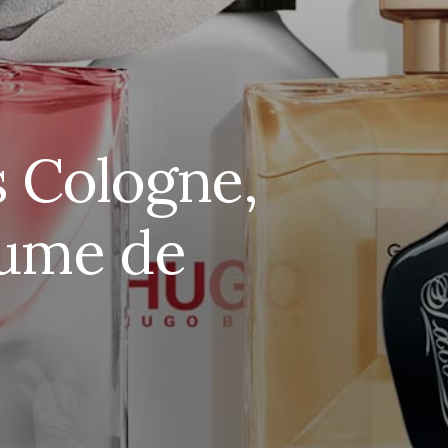
s Cologne,
fume de