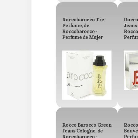
Roccobarocco Tre
Rocco
Perfume, de
Jeans
Roccobarocco ·
Rocco
Perfume de Mujer
Perfu
Rocco Barocco Green
Rocco
Jeans Cologne, de
Souven
Roccobarocco ·
Perfu