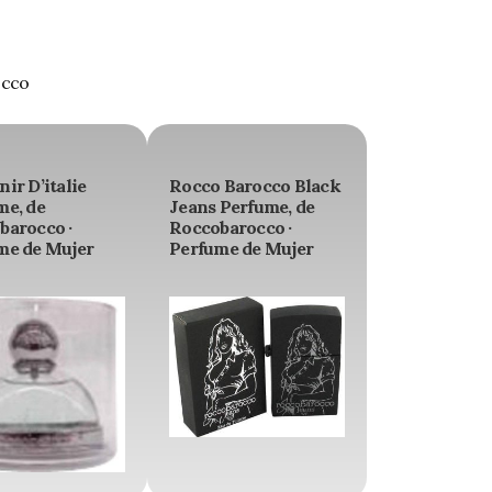
occo
ir D’italie
Rocco Barocco Black
me, de
Jeans Perfume, de
barocco ·
Roccobarocco ·
me de Mujer
Perfume de Mujer