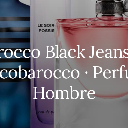
occo Black Jean
cobarocco · Per
Hombre