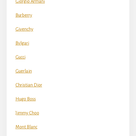
Giorgio Armani
Burberry
Givenchy
Bvlgari
Gucci
Guerlain
Christian Dior
Hugo Boss
Jimmy Choo
Mont Blanc