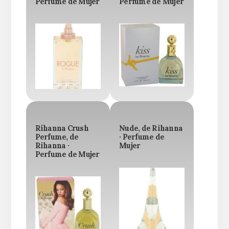
Perfume de Mujer
Perfume de Mujer
Rihanna Crush
Nude, de Rihanna
Perfume, de
· Perfume de
Rihanna ·
Mujer
Perfume de Mujer