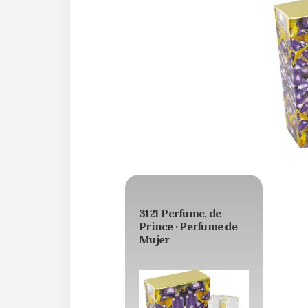
3121 Perfume, de
Prince · Perfume de
Mujer