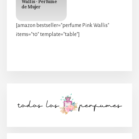
Wallis · Perfume
de Mujer
[amazon bestseller="perfume Pink Wallis"
items="10" template="table"]
Barra
lateral
principal