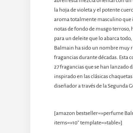
abren esta mezcla oriental con un 
la hoja de violeta y el potente cue
aroma totalmente masculino que i
notas de fondo de musgo terroso, 
para un deleite que lo abarca todo,
Balmain ha sido un nombre muy re
fragancias durante décadas. Esta co
27 fragancias que se han lanzado de
inspirado en las clásicas chaquetas
diseñador a través de la Segunda 
[amazon bestseller=»perfume Ba
items=»10″ template=»table»]