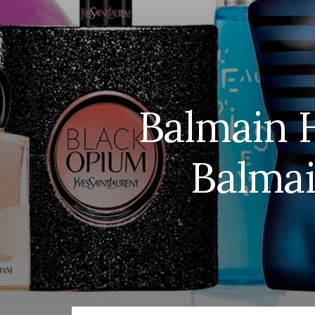
Balmain 
Balma