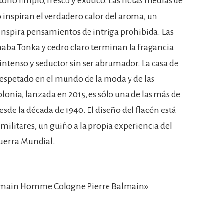
tono limpio, fresco y exótico. Las notas medias de
ro inspiran el verdadero calor del aroma, un
nspira pensamientos de intriga prohibida. Las
haba Tonka y cedro claro terminan la fragancia
 intenso y seductor sin ser abrumador. La casa de
spetado en el mundo de la moda y de las
lonia, lanzada en 2015, es sólo una de las más de
sde la década de 1940. El diseño del flacón está
 militares, un guiño a la propia experiencia del
Guerra Mundial.
lmain Homme Cologne Pierre Balmain»