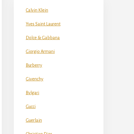
Calvin Klein
Yves Saint Laurent
Dolce & Gabbana
Giorgio Armani
Burberry
Givenchy
Bvlgari
Gucci
Guerlain