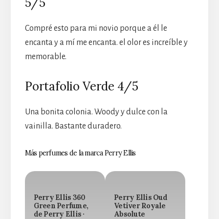
5/5
Compré esto para mi novio porque a él le
encanta y a mí me encanta. el olor es increíble y
memorable.
Portafolio Verde 4/5
Una bonita colonia. Woody y dulce con la
vainilla. Bastante duradero.
Más perfumes de la marca Perry Ellis
Perry Ellis 360
Perry Ellis Oud
Green Perfume,
Vetiver Royale
de Perry Ellis ·
Absolute