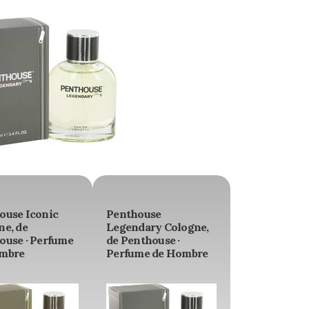
ouse Iconic
Penthouse
ne, de
Legendary Cologne,
ouse · Perfume
de Penthouse ·
mbre
Perfume de Hombre