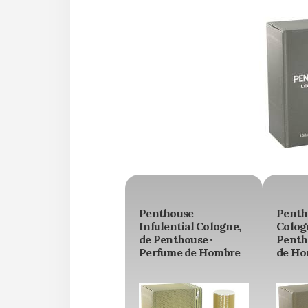
Penthouse
Penth
Infulential Cologne,
Colog
de Penthouse ·
Penth
Perfume de Hombre
de Ho