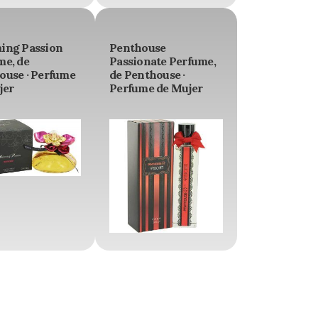
ing Passion
Penthouse
me, de
Passionate Perfume,
ouse · Perfume
de Penthouse ·
jer
Perfume de Mujer