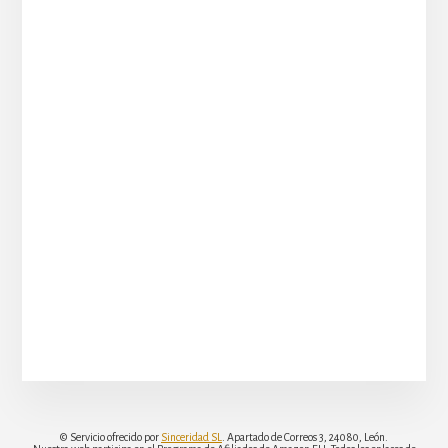
© Servicio ofrecido por
Sinceridad SL
. Apartado de Correos 3, 24080, León.