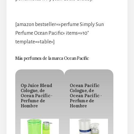
[amazon bestseller=»perfume Simply Sun
Perfume Ocean Pacific» items=»10″
template=»table»]
Más perfumes de la marca Ocean Pacific
Op Juice Blend
Ocean Pacific
Cologne, de
Cologne, de
Ocean Pacific ·
Ocean Pacific ·
Perfume de
Perfume de
Hombre
Hombre