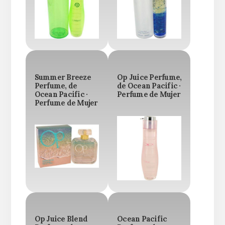
Summer Breeze
Op Juice Perfume,
Perfume, de
de Ocean Pacific ·
Ocean Pacific ·
Perfume de Mujer
Perfume de Mujer
Op Juice Blend
Ocean Pacific