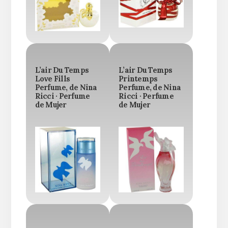
L’air Du Temps
L’air Du Temps
Love Fills
Printemps
Perfume, de Nina
Perfume, de Nina
Ricci · Perfume
Ricci · Perfume
de Mujer
de Mujer