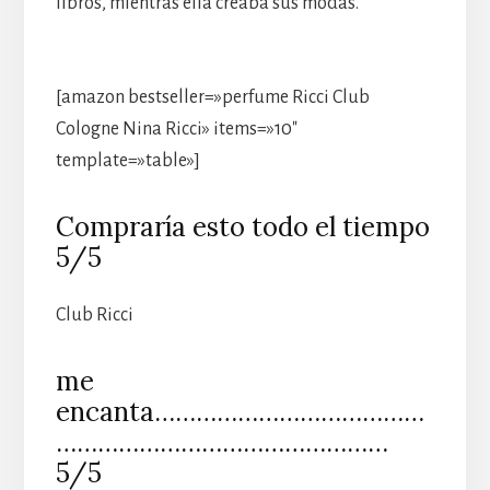
libros, mientras ella creaba sus modas.
[amazon bestseller=»perfume Ricci Club
Cologne Nina Ricci» items=»10″
template=»table»]
Compraría esto todo el tiempo
5/5
Club Ricci
me
encanta…………………………………
…………………………………………
5/5