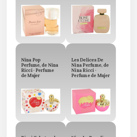
Nina Pop
Les Delices De
Perfume, de Nina
Nina Perfume, de
Ricci · Perfume
Nina Ricci ·
de Mujer
Perfume de Mujer