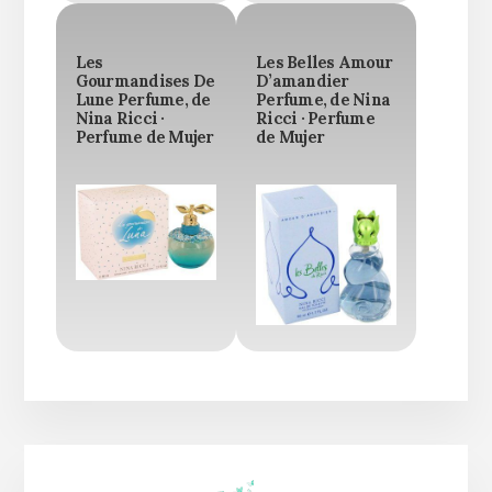
Les
Les Belles Amour
Gourmandises De
D’amandier
Lune Perfume, de
Perfume, de Nina
Nina Ricci ·
Ricci · Perfume
Perfume de Mujer
de Mujer
Barra