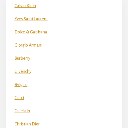
Calvin Klein
Yves Saint Laurent
Dolce & Gabbana
Giorgio Armani
Burberry
Givenchy
Bvlgari
Gucci
Guerlain
Christian Dior