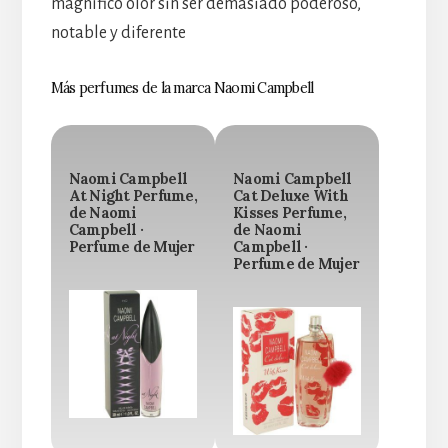
magnífico olor sin ser demasiado poderoso,
notable y diferente
Más perfumes de la marca Naomi Campbell
Naomi Campbell
Naomi Campbell
At Night Perfume,
Cat Deluxe With
de Naomi
Kisses Perfume,
Campbell ·
de Naomi
Perfume de Mujer
Campbell ·
Perfume de Mujer