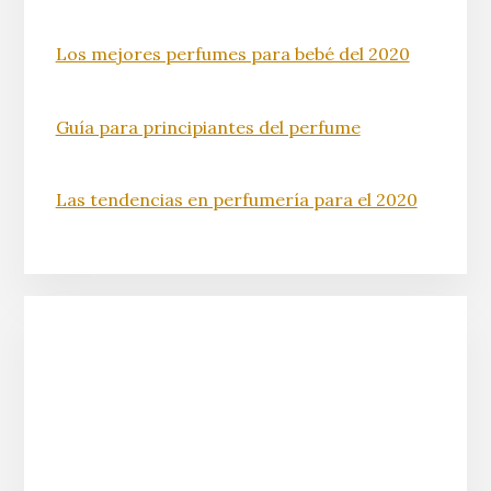
Los mejores perfumes para bebé del 2020
Guía para principiantes del perfume
Las tendencias en perfumería para el 2020