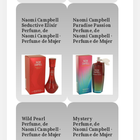
Naomi Campbell
Naomi Campbell
Seductive Elixir
Paradise Passion
Perfume, de
Perfume, de
Naomi Campbell ·
Naomi Campbell ·
Perfume de Mujer
Perfume de Mujer
Wild Pearl
Mystery
Perfume, de
Perfume, de
Naomi Campbell ·
Naomi Campbell ·
Perfume de Mujer
Perfume de Mujer