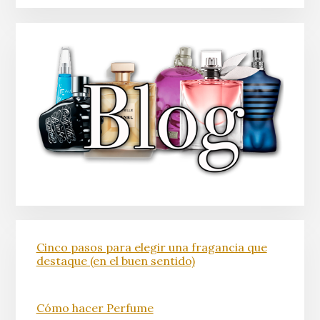
Cinco pasos para elegir una fragancia que
destaque (en el buen sentido)
Cómo hacer Perfume