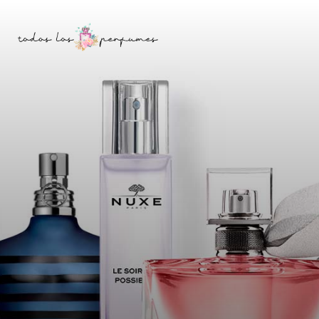
Saltar
Skip
a
to
la
content
barra
lateral
principal