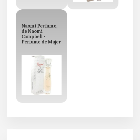
Naomi Perfume,
de Naomi
Campbell ·
Perfume de Mujer
Barra