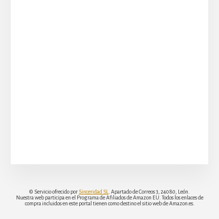
© Servicio ofrecido por
Sinceridad SL
. Apartado de Correos 3, 24080, León.
Nuestra web participa en el Programa de Afiliados de Amazon EU. Todos los enlaces de
compra incluidos en este portal tienen como destino el sitio web de Amazon.es.