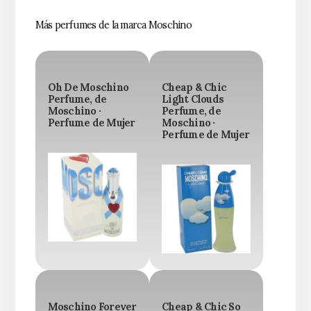
Más perfumes de la marca Moschino
Oh De Moschino
Cheap & Chic
Perfume, de
Light Clouds
Moschino ·
Perfume, de
Perfume de Mujer
Moschino ·
Perfume de Mujer
Moschino Forever
Cheap & Chic So