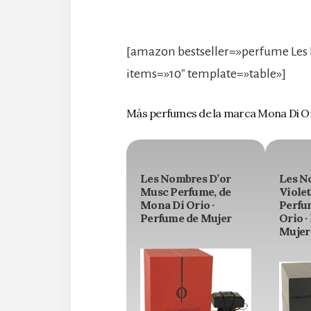
[amazon bestseller=»perfume Les
items=»10″ template=»table»]
Más perfumes de la marca Mona Di O
Les Nombres D’or
Les N
Musc Perfume, de
Viole
Mona Di Orio ·
Perfu
Perfume de Mujer
Orio ·
Mujer