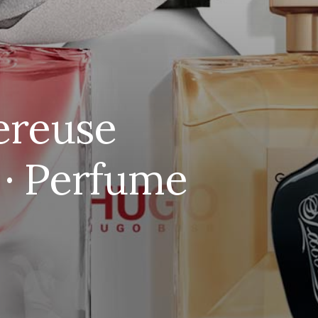
ereuse
 · Perfume