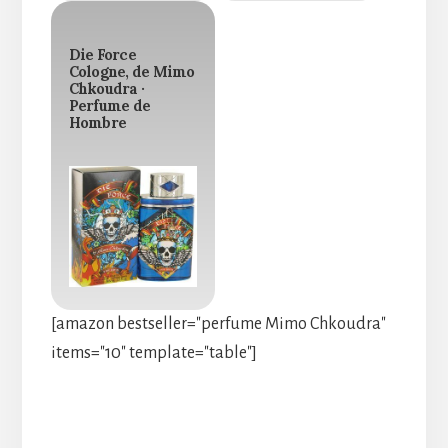
Die Force
Cologne, de Mimo
Chkoudra ·
Perfume de
Hombre
[amazon bestseller="perfume Mimo Chkoudra"
items="10" template="table"]