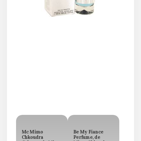
Mc Mimo
Be My Fiance
Chkoudra
Perfume, de