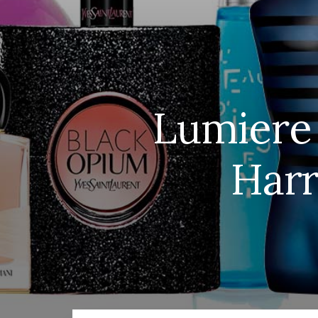
Lumiere 
Harr