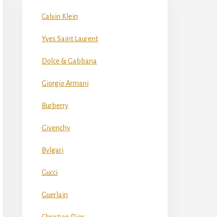
Calvin Klein
Yves Saint Laurent
Dolce & Gabbana
Giorgio Armani
Burberry
Givenchy
Bvlgari
Gucci
Guerlain