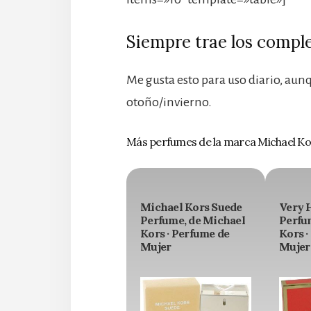
Siempre trae los comp
Me gusta esto para uso diario, au
otoño/invierno.
Más perfumes de la marca Michael Ko
Michael Kors Suede
Very 
Perfume, de Michael
Perfu
Kors · Perfume de
Kors ·
Mujer
Mujer