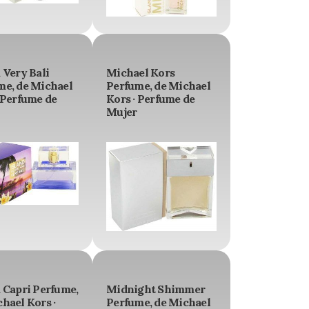
 Very Bali
Michael Kors
me, de Michael
Perfume, de Michael
 Perfume de
Kors · Perfume de
Mujer
 Capri Perfume,
Midnight Shimmer
hael Kors ·
Perfume, de Michael