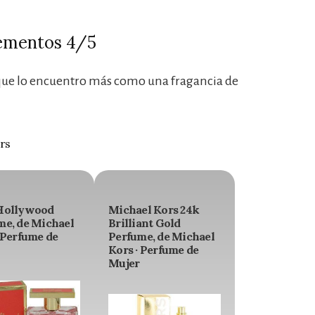
lementos 4/5
nque lo encuentro más como una fragancia de
rs
Hollywood
Michael Kors 24k
me, de Michael
Brilliant Gold
 Perfume de
Perfume, de Michael
Kors · Perfume de
Mujer