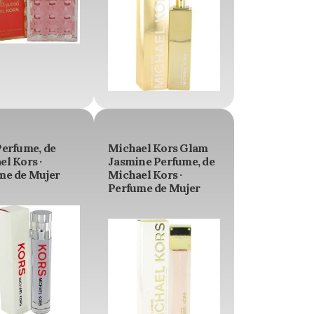
Perfume, de
Michael Kors Glam
l Kors ·
Jasmine Perfume, de
me de Mujer
Michael Kors ·
Perfume de Mujer