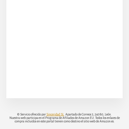
© Servicio ofrecido por
Sinceridad SL
. Apartado de Correos 3, 24080, León.
Nuestra web participa en el Programa de Afiliados de Amazon EU. Todos los enlaces de
compra incluidos en este portal tienen como destino el sitio web de Amazon.es.