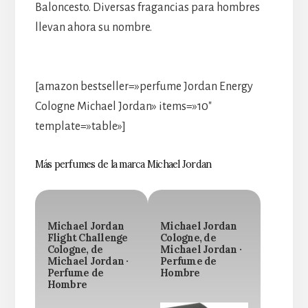
Baloncesto. Diversas fragancias para hombres
llevan ahora su nombre.
[amazon bestseller=»perfume Jordan Energy
Cologne Michael Jordan» items=»10″
template=»table»]
Más perfumes de la marca Michael Jordan
Michael Jordan
Michael Jordan
Flight Challenge
Cologne, de
Cologne, de
Michael Jordan ·
Michael Jordan ·
Perfume de
Perfume de
Hombre
Hombre